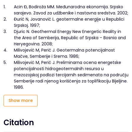
1.
Acin Đ, Bodiroža MM. Međunarodna ekonomija. Srpsko
sarajevo. Zavod za udžbenike i nastavna sredstva. 2002;
2.
Đurić N, Jovanović L. geotermalne energije u Republici
Srpskoj. 1997;
3.
Djuric N. Geothermal Energy New Energetic Reality in
the Area of Semberija, Republic of Srpska – Bosnia and
Heryegovina. 2008;
4.
Milivojević M, Perić J. Geotermalna potencijalnost
Mačve, Semberije i Srema. 1986;
5.
Milivojević M, Perić J. Preliminarna ocena energetske
potencijalnosti hidrogeotermalnih resursa u
mezozojskoj podlozi tercijarnih sedimenata na području
Semberije radi njenog korišćenja za toplifikaciju Bijeljine.
1986.
Show more
Citation