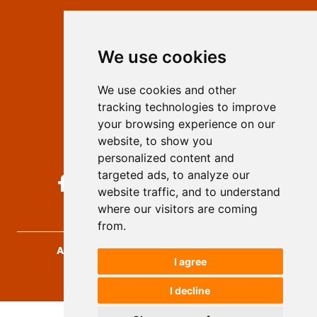
Contact
Editors
We use cookies
Privacy
Terms and conditions
We use cookies and other
Authors
tracking technologies to improve
Keywords
your browsing experience on our
website, to show you
Follow us on social media
personalized content and
targeted ads, to analyze our
website traffic, and to understand
where our visitors are coming
from.
Archives for Technical Sciences
, 2026.
I agree
developed by
Opus Journal
I decline