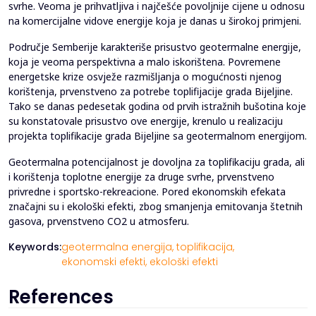
svrhe. Veoma je prihvatljiva i najčešće povoljnije cijene u odnosu
na komercijalne vidove energije koja je danas u širokoj primjeni.
Područje Semberije karakteriše prisustvo geotermalne energije,
koja je veoma perspektivna a malo iskorištena. Povremene
energetske krize osvježe razmišljanja o mogućnosti njenog
korištenja, prvenstveno za potrebe toplifijacije grada Bijeljine.
Tako se danas pedesetak godina od prvih istražnih bušotina koje
su konstatovale prisustvo ove energije, krenulo u realizaciju
projekta toplifikacije grada Bijeljine sa geotermalnom energijom.
Geotermalna potencijalnost je dovoljna za toplifikaciju grada, ali
i korištenja toplotne energije za druge svrhe, prvenstveno
privredne i sportsko-rekreacione. Pored ekonomskih efekata
značajni su i ekološki efekti, zbog smanjenja emitovanja štetnih
gasova, prvenstveno CO2 u atmosferu.
Keywords:
geotermalna energija,
toplifikacija,
ekonomski efekti,
ekološki efekti
References