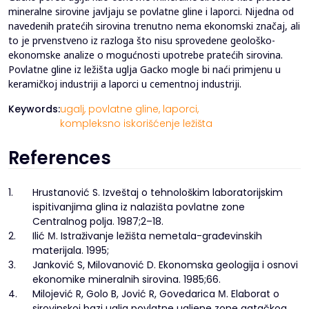
mineralne sirovine javljaju se povlatne gline i laporci. Nijedna od
navedenih pratećih sirovina trenutno nema ekonomski značaj, ali
to je prvenstveno iz razloga što nisu sprovedene geološko-
ekonomske analize o mogućnosti upotrebe pratećih sirovina.
Povlatne gline iz ležišta uglja Gacko mogle bi naći primjenu u
keramičkoj industriji a laporci u cementnoj industriji.
Keywords:
ugalj,
povlatne gline,
laporci,
kompleksno iskorišćenje ležišta
References
1.
Hrustanović S. Izveštaj o tehnološkim laboratorijskim
ispitivanjima glina iz nalazišta povlatne zone
Centralnog polja. 1987;2–18.
2.
Ilić М. Istraživanje ležišta nemetala-građevinskih
materijala. 1995;
3.
Janković S, Milovanović D. Ekonomska geologija i osnovi
ekonomike mineralnih sirovina. 1985;66.
4.
Milojević R, Golo B, Jović R, Govedarica М. Elaborat o
sirovinskoj bazi uglja povlatne ugljene zone gatačkog