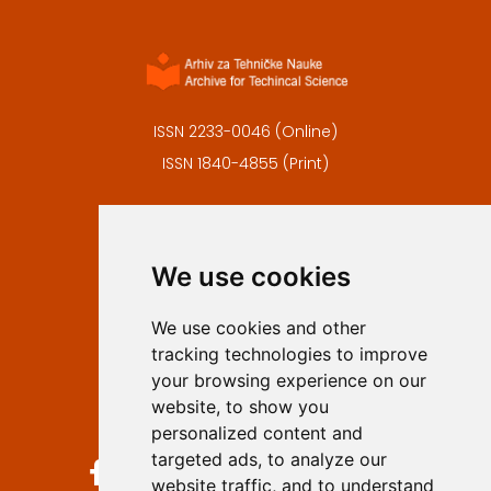
ISSN 2233-0046 (Online)
ISSN 1840-4855 (Print)
Contact
Editors
We use cookies
Privacy
Terms and conditions
We use cookies and other
Authors
tracking technologies to improve
Keywords
your browsing experience on our
website, to show you
Follow us on social media
personalized content and
targeted ads, to analyze our
website traffic, and to understand