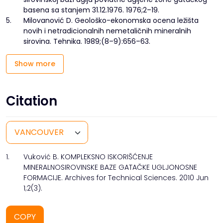
basena sa stanjem 31.12.1976. 1976;2–19.
5.
Milovanović D. Geološko-ekonomska ocena ležišta
novih i netradicionalnih nemetaličnih mineralnih
sirovina. Tehnika. 1989;(8–9):656–63.
Show more
Citation
1.
Vuković B. KOMPLEKSNO ISKORIŠĆENJE
MINERALNOSIROVINSKE BAZE GATAČKE UGLJONOSNE
FORMACIJE. Archives for Technical Sciences. 2010 Jun
1;2(3).
COPY