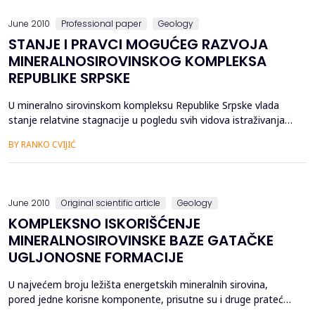
June 2010
Professional paper
Geology
STANJE I PRAVCI MOGUĆEG RAZVOJA
MINERALNOSIROVINSKOG KOMPLEKSA
REPUBLIKE SRPSKE
U mineralno sirovinskom kompleksu Republike Srpske vlada
stanje relatvine stagnacije u pogledu svih vidova istraživanja
kako fudamentalnih tako regionalnih i detaljnih. To je
BY RANKO CVIJIĆ
poslijedica nepostojanja sistema funkcionalnnog upravljanja
odnosno neformiranja potrebnih institucije kao i neadekvatne
zakonske regulative. Da bi se stanje popravilo potrebn...
June 2010
Original scientific article
Geology
KOMPLEKSNO ISKORIŠĆENJE
MINERALNOSIROVINSKE BAZE GATAČKE
UGLJONOSNE FORMACIJE
U najvećem broju ležišta energetskih mineralnih sirovina,
pored jedne korisne komponente, prisutne su i druge prateće
komponente koje se najčešće mogu rentabilno i ekonomično