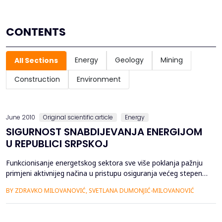
CONTENTS
Energy
Geology
Mining
All Sections
Construction
Environment
June 2010
Original scientific article
Energy
SIGURNOST SNABDIJEVANJA ENERGIJOM
U REPUBLICI SRPSKOJ
Funkcionisanje energetskog sektora sve više poklanja pažnju
primjeni aktivnijeg načina u pristupu osiguranja većeg stepena
sigurnosti snabdijevanja energijom potrošača. Pri tome se
BY ZDRAVKO MILOVANOVIĆ, SVETLANA DUMONJIĆ-MILOVANOVIĆ
vrše analize rizika, s ciljem definisanja uzročnika za njihov
nastanak i njegovog smanjenja. Aktivnosti se sprovode kako u
oblasti proizvodnje tako ...