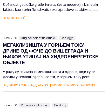
Složenost geološke građe terena, često nepovoljni klimatski
faktori, kao i tehnički zahvati, stvaraju uslove za aktiviranje
zemljanih masa na površini terena, koje se uglavnom
BY NEĐO ĐURIĆ
manifestuju u vidu klizišta. Na teritoriji Republike Srpske,
odnosno cijele Bosne i Hercegovine, kao i zemalja u
okruženju, prisutna su česta klizi&scaro...
June 2010
Original scientific article
Geology
МЕГАКЛИЗИШТА У ГОРЊЕМ ТОКУ
ДРИНЕ ОД ФОЧЕ ДО ВИШЕГРАДА И
ЊИХОВ УТИЦАЈ НА ХИДРОЕНЕРГЕТСКЕ
ОБЈЕКТЕ
У раду су приказана мегаклизишта и одрони, који су се
десили у геолошкој прошлости, у горњем току реке
Дрине, али се померања одвијају и данас, тако да могу
BY ДУШКО СУНАРИЋ, ДРАГУТИН ЈЕВРЕМОВИЋ, МИЛОРАД ЛОЛИН
да представљају потенцијалну опасност при изградњи
саобраћајница и водопривредних објеката. Поред тога
изучавање услова под којима су они настали представља
интерес због њихове контроле. Анализ...
June 2010
Professional paper
Geology