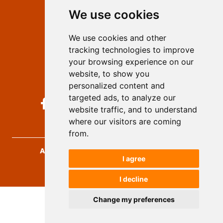
Editors
We use cookies
Privacy
Terms and conditions
We use cookies and other
Authors
tracking technologies to improve
Keywords
your browsing experience on our
website, to show you
Follow us on social media
personalized content and
targeted ads, to analyze our
website traffic, and to understand
where our visitors are coming
from.
Archives for Technical Sciences
, 2026.
I agree
developed by
Opus Journal
I decline
Change my preferences