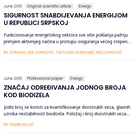
June 2010
Original scientific article
Energy
SIGURNOST SNABDIJEVANJA ENERGIJOM
U REPUBLICI SRPSKOJ
Funkcionisanje energetskog sektora sve više poklanja pažnju
primjeni aktivnijeg načina u pristupu osiguranja većeg stepena
sigurnosti snabdijevanja energijom potrošača. Pri tome se
BY ZDRAVKO MILOVANOVIĆ, SVETLANA DUMONJIĆ-MILOVANOVIĆ
vrše analize rizika, s ciljem definisanja uzročnika za njihov
nastanak i njegovog smanjenja. Aktivnosti se sprovode kako u
oblasti proizvodnje tako ...
June 2010
Professional paper
Energy
ZNAČAJ ODREĐIVANJA JODNOG BROJA
KOD BIODIZELA
Jodni broj se koristi za kvantifikovanje dvostrukih veza, glavnih
uzroka nestabilnosti biodizela. Položaj i broj dvostrukih veza
po molekuli su važan faktor za stabilnost biodizela a jodni broj
BY ASMIR KALFIĆ
ne može razlikovati ove parametre. Danas, sastav i
molekulska struktura raznih ulja, sirovina za biodizel su jasno
identifikovani. Stoga, jodni broj bi bio ...