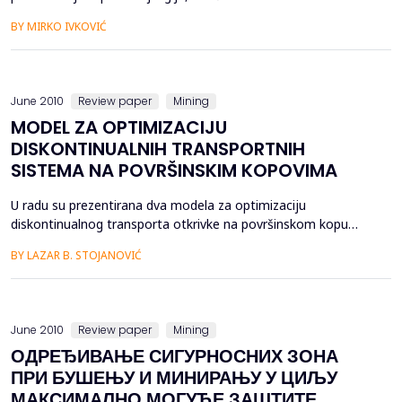
prisustom pirita, i predstavljaju potencijalnu opasnost za
BY MIRKO IVKOVIĆ
zaposlene, instaliranu opremu i uređaje, pa i ceo podzemni
proizvodni sistem. Po prirodi nastajanja, rudnički požari su
klasifikovani na egzogene koji nastaju spoljnim...
June 2010
Review paper
Mining
MODEL ZA OPTIMIZACIJU
DISKONTINUALNIH TRANSPORTNIH
SISTEMA NA POVRŠINSKIM KOPOVIMA
U radu su prezentirana dva modela za optimizaciju
diskontinualnog transporta otkrivke na površinskom kopu
"Bogutova Selo" Ugljevik do kraja vijeka eksploatacije kopa
BY LAZAR B. STOJANOVIĆ
(2017. godine). Model za optimizaciju tehničko-tehnoloških
paraetara sistema razvijen je u simulacionom jeziku GPSS/H i
PROOF simulacionom paketu. Verifikacija i validaci...
June 2010
Review paper
Mining
ОДРЕЂИВАЊЕ СИГУРНОСНИХ ЗОНА
ПРИ БУШЕЊУ И МИНИРАЊУ У ЦИЉУ
МАКСИМАЛНО МОГУЋЕ ЗАШТИТЕ