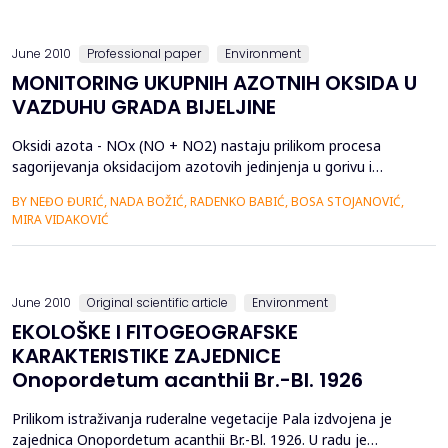
Zato, potebno je sa dužnom paž...
June 2010
Professional paper
Environment
MONITORING UKUPNIH AZOTNIH OKSIDA U
VAZDUHU GRADA BIJELJINE
Oksidi azota - NOx (NO + NO2) nastaju prilikom procesa
sagorijevanja oksidacijom azotovih jedinjenja u gorivu i
termalnim putem, kod visokih temperatura, iz azota i
BY NEĐO ĐURIĆ, NADA BOŽIĆ, RADENKO BABIĆ, BOSA STOJANOVIĆ,
kiseonika. Dio azotovih oksida, koji se pojavljuju u vazduhu,
MIRA VIDAKOVIĆ
nastaje kao posljedica pojedinih prirodnih procesa u zemljištu,
posebno iz azotnih đubriva koja se koriste u poljopr...
June 2010
Original scientific article
Environment
EKOLOŠKE I FITOGEOGRAFSKE
KARAKTERISTIKE ZAJEDNICE
Onopordetum acanthii Br.-Bl. 1926
Prilikom istraživanja ruderalne vegetacije Pala izdvojena je
zajednica Onopordetum acanthii Br.-Bl. 1926. U radu je