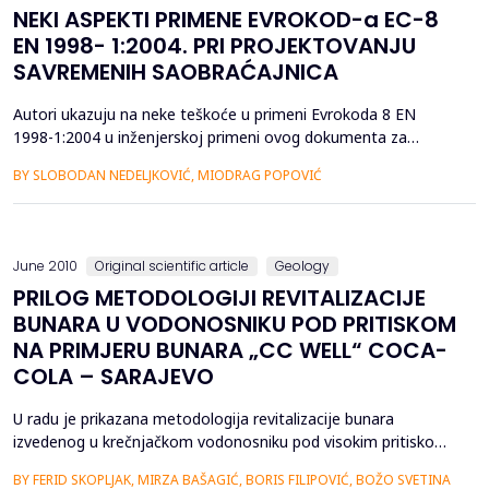
NEKI ASPEKTI PRIMENE EVROKOD-a EC-8
EN 1998- 1:2004. PRI PROJEKTOVANJU
SAVREMENIH SAOBRAĆAJNICA
Autori ukazuju na neke teškoće u primeni Evrokoda 8 EN
1998-1:2004 u inženjerskoj primeni ovog dokumenta za
potrebe saobraćajnica. Saobraćjanice su objekti niskogradnje
BY SLOBODAN NEDELJKOVIĆ, MIODRAG POPOVIĆ
ali predstavljaju i složene tehničko tehnološke sisteme dok se
zemljotresna regulativa odnosi pre svega na objekte
visokogradnje....
June 2010
Original scientific article
Geology
PRILOG METODOLOGIJI REVITALIZACIJE
BUNARA U VODONOSNIKU POD PRITISKOM
NA PRIMJERU BUNARA „CC WELL“ COCA-
COLA – SARAJEVO
U radu je prikazana metodologija revitalizacije bunara
izvedenog u krečnjačkom vodonosniku pod visokim pritiskom
na primjeru bunara “CC Well” u izvorištu "Olimpija" Coca-Cola
BY FERID SKOPLJAK, MIRZA BAŠAGIĆ, BORIS FILIPOVIĆ, BOŽO SVETINA
Beverages -Sarajevo. Cilj revitalizacije bio je pretvoriti