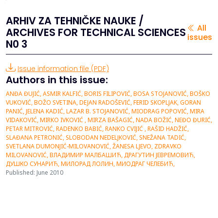
ARHIV ZA TEHNIČKE NAUKE /
All
ARCHIVES FOR TECHNICAL SCIENCES
issues
N0 3
Issue information file (PDF)
Authors in this issue:
ANĐA ĐUJIĆ, ASMIR KALFIĆ, BORIS FILIPOVIĆ, BOSA STOJANOVIĆ, BOŠKO
VUKOVIĆ, BOŽO SVETINA, DEJAN RADOŠEVIĆ, FERID SKOPLJAK, GORAN
PANIĆ, JELENA KADIĆ, LAZAR B. STOJANOVIĆ, MIODRAG POPOVIĆ, MIRA
VIDAKOVIĆ, MIRKO IVKOVIĆ , MIRZA BAŠAGIĆ, NADA BOŽIĆ, NEĐO ĐURIĆ,
PETAR MITROVIĆ, RADENKO BABIĆ, RANKO CVIJIĆ , RAŠID HADŽIĆ,
SLAĐANA PETRONIĆ, SLOBODAN NEDELJKOVIĆ, SNEŽANA TADIĆ,
SVETLANA DUMONJIĆ-MILOVANOVIĆ, ŽANESA LJEVO, ZDRAVKO
MILOVANOVIĆ, ВЛАДИМИР МАЛБАШИЋ, ДРАГУТИН ЈЕВРЕМОВИЋ,
ДУШКО СУНАРИЋ, МИЛОРАД ЛОЛИН, МИОДРАГ ЧЕЛЕБИЋ,
Published: June 2010