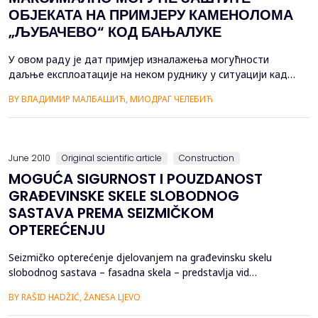
ОБЈЕКАТА НА ПРИМЈЕРУ КАМЕНОЛОМА
„ЉУБАЧЕВО“ КОД БАЊАЛУКЕ
У овом раду је дат примјер изналажења могућности
даљње експлоатације на неком руднику у ситуацији када
се у центру експлоатационог поља пронађу природна
BY ВЛАДИМИР МАЛБАШИЋ, МИОДРАГ ЧЕЛЕБИЋ
добра која држава жели да заштити. Примјер
методологије ријешавања овакве ситуације је дат на
каменолому „Љубачево“ код Бањалуке. Неопходно да се
при пројектовању бушачко-минерских радо...
June 2010
Original scientific article
Construction
MOGUĆA SIGURNOST I POUZDANOST
GRAĐEVINSKE SKELE SLOBODNOG
SASTAVA PREMA SEIZMIČKOM
OPTEREĆENJU
Seizmičko opterećenje djelovanjem na građevinsku skelu
slobodnog sastava – fasadna skela – predstavlja vid
incidentnog dešavanja. Opasnosti i štetnosti, te mjere zaštite
BY RAŠID HADŽIĆ, ŽANESA LJEVO
građevinskih radnika koje izvode fasadne radove na
predmetnom objektu pri korištenju date skele su evidentne.