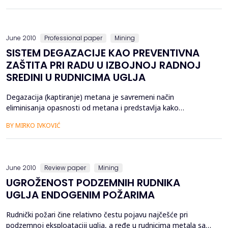
istražno-eksploatacioni bunar u trajni eksploatacioni
vodozahvat koji će omogućiti dugotrajnu eks...
June 2010
Professional paper
Mining
SISTEM DEGAZACIJE KAO PREVENTIVNA
ZAŠTITA PRI RADU U IZBOJNOJ RADNOJ
SREDINI U RUDNICIMA UGLJA
Degazacija (kaptiranje) metana je savremeni način
eliminisanja opasnosti od metana i predstavlja kako
sigurnosni tako i proizvodni faktor, s obzirom da obezbeđuju
BY MIRKO IVKOVIĆ
nesmetano izvođenje radova eksploatacije upodzemnim
rudnicima sa većim izdvajanjem metana . U praksi, tehnologija
degazacije zahteva stručno poznavnje rudarskih disciplina kao
što ...
June 2010
Review paper
Mining
UGROŽENOST PODZEMNIH RUDNIKA
UGLJA ENDOGENIM POŽARIMA
Rudnički požari čine relativno čestu pojavu najčešće pri
podzemnoj eksploataciji uglja, a ređe u rudnicima metala sa